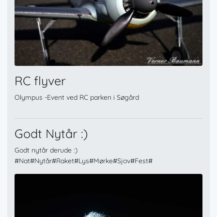
RC flyver
Olympus -Event ved RC parken i Søgård
Godt Nytår :)
Godt nytår derude :)
#Nat#Nytår#Raket#Lys#Mørke#Sjov#Fest#