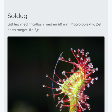
Soldug
Lidt leg med ring-flash med en 60 mm Macro objektiv, Det
er en meget lille fyr