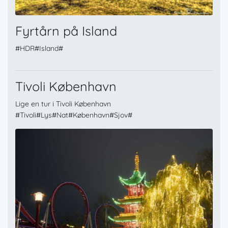
Fyrtårn på Island
#HDR#Island#
Tivoli København
Lige en tur i Tivoli København
#Tivoli#Lys#Nat#København#Sjov#